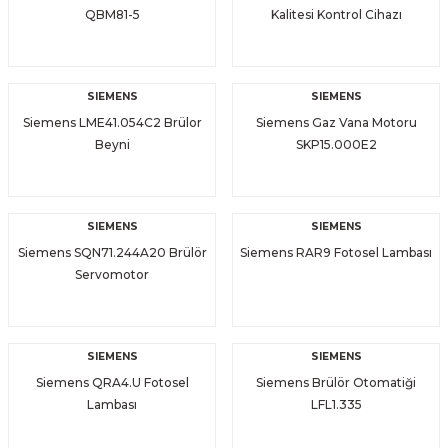
QBM81-5
Kalitesi Kontrol Cihazı
SIEMENS
SIEMENS
Siemens LME41.054C2 Brülor
Siemens Gaz Vana Motoru
Beyni
SKP15.000E2
SIEMENS
SIEMENS
Siemens SQN71.244A20 Brülör
Siemens RAR9 Fotosel Lambası
Servomotor
SIEMENS
SIEMENS
Siemens QRA4.U Fotosel
Siemens Brülör Otomatiği
Lambası
LFL1.335