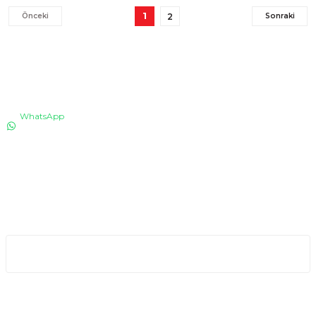
1
2
İLETİŞİM
WhatsApp
0530 076 13 53
Bizi arayın!
0850 640 04 75
E-Mail
info@totaline.com.tr
Kurumsal