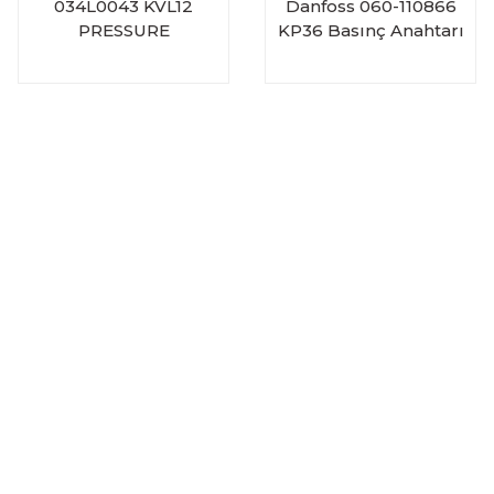
034L0043 KVL12
Danfoss 060-110866
PRESSURE
KP36 Basınç Anahtarı
REGULATOR