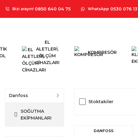
0850 640 04 75
0530 076 13
Bizi arayın!
WhatsApp
EL
TİK
ALETLERİ,
KOMPRESÖR
OL
ÖLÇÜM
CİHAZLARI
Danfoss
Stoktakiler
SOĞUTMA
EKİPMANLARI
DANFOSS