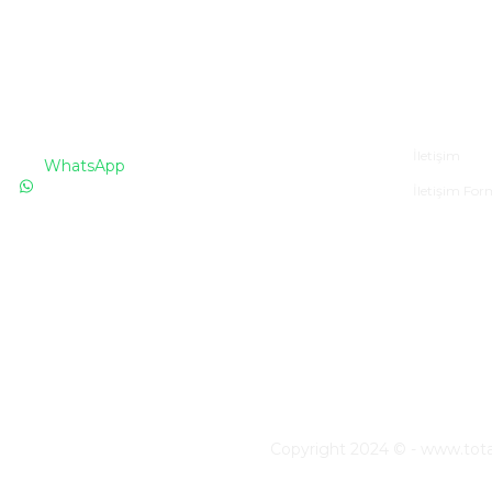
İLETİŞİM
Kurumsa
İletişim
WhatsApp
İletişim Fo
0530 076 13 53
Bizi arayın!
0850 640 04 75
E-Mail
info@totaline.com.tr
Copyright 2024 © - www.totalin