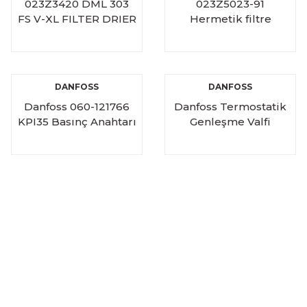
023Z3420 DML 303
023Z5023-91
FS V-XL FILTER DRIER
Hermetik filtre
kurutucu DCL 083S
M/24
DANFOSS
DANFOSS
Danfoss 060-121766
Danfoss Termostatik
KPI35 Basınç Anahtarı
Genleşme Valfi
Presostat
068Z3206