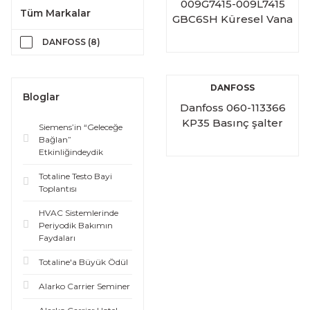
009G7415-009L7415
Tüm Markalar
GBC6SH Küresel Vana
M/25
DANFOSS (8)
DANFOSS
Bloglar
Danfoss 060-113366
KP35 Basınç şalter
Siemens’in “Geleceğe
M/36
Bağlan”
Etkinliğindeydik
Totaline Testo Bayi
Toplantısı
HVAC Sistemlerinde
Periyodik Bakımın
Faydaları
Totaline'a Büyük Ödül
Alarko Carrier Seminer