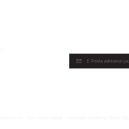
l
rmu
e.com.tr - Tüm hakları saklıdır - Kredi kartı bilgileriniz 256bit SSL