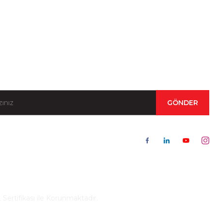
Kampanya ve Duyurular İçin Kayıt Olun!
GÖNDER
 Sertifikası ile Korunmaktadır.