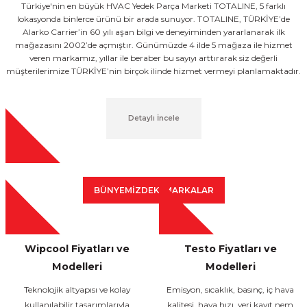
Türkiye'nin en büyük HVAC Yedek Parça Marketi TOTALINE, 5 farklı
lokasyonda binlerce ürünü bir arada sunuyor. TOTALINE, TÜRKİYE’de
Alarko Carrier’in 60 yılı aşan bilgi ve deneyiminden yararlanarak ilk
mağazasını 2002’de açmıştır. Günümüzde 4 ilde 5 mağaza ile hizmet
veren markamız, yıllar ile beraber bu sayıyı arttırarak siz değerli
müşterilerimize TÜRKİYE’nin birçok ilinde hizmet vermeyi planlamaktadır.
Detaylı İncele
BÜNYEMİZDEKİ MARKALAR
Wipcool Fiyatları ve
Testo Fiyatları ve
Modelleri
Modelleri
Teknolojik altyapısı ve kolay
Emisyon, sıcaklık, basınç, iç hava
kullanılabilir tasarımlarıyla
kalitesi, hava hızı, veri kayıt nem