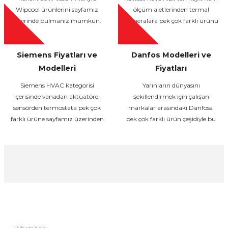
Wipcool ürünlerini sayfamız
ölçüm aletlerinden termal
üzerinde bulmanız mümkün.
kameralara pek çok farklı ürünü
bünyesinde barındıran Testo
sayesinde siz de her alanda
Siemens Fiyatları ve
doğru ölçümler yapabilirsiniz.
Danfos Modelleri ve
Testo termal kameralar, veri
Modelleri
Fiyatları
kaydediciler, anemometreler,
Siemens HVAC kategorisi
Yarınların dünyasını
kablosuz vakum probları, dijital
içerisinde vanadan aktüatöre,
şekillendirmek için çalışan
gaz terazileri, sıcaklık ölçerler,
sensörden termostata pek çok
markalar arasındaki Danfoss,
baca gazı cihazları ve daha
farklı ürüne sayfamız üzerinden
pek çok farklı ürün çeşidiyle bu
fazlası için sayfamızı incelemeye
kolaylıkla ulaşabilirsiniz. Birinci
sayfadaki yerini alıyor.
hemen başlayın!
sınıf kalite standartlarına sahip,
enerji verimliliği yüksek ve uzun
ömürlü bu ürünlerden
Se*** Tü**
ihtiyacınız olanları hemen şimdi
sepetinize ekleyerek alışverişinizi
Çalışanlar gayet ilgili ve alakalı fiyat olarak çoğu firmaya göre b
zahmetsizce
tamamlayabilirsiniz. Satın
İLETİŞİM
aldığınız ürünler, kısa süre içinde
Do*** 