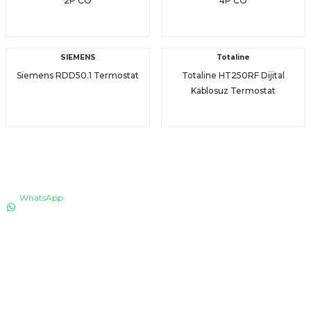
2P CO
4P CO
SIEMENS
Totaline
Siemens RDD50.1 Termostat
Totaline HT250RF Dijital
Kablosuz Termostat
İLETİŞİM
WhatsApp
0530 076 13 53
Bizi arayın!
0850 640 04 75
E-Mail
info@totaline.com.tr