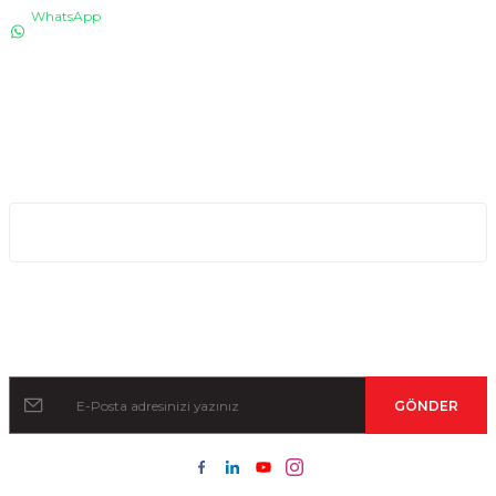
WhatsApp
0530 076 13 53
Bizi arayın!
0850 640 04 75
E-Mail
info@totaline.com.tr
Kurumsal
Kampanya ve Duyurular İçin Kayıt Olun!
GÖNDER