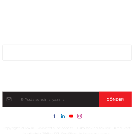
0530 076 13 53
Bizi arayın!
0850 640 04 75
E-Mail
info@totaline.com.tr
Kurumsal
Kampanya ve Duyurular İçin Kayıt Olun!
GÖNDER
Copyright 2024 © - www.totaline.com.tr - Tüm hakları saklıdır - Kredi kartı
bilgileriniz 256bit SSL Sertifikası ile Korunmaktadır.