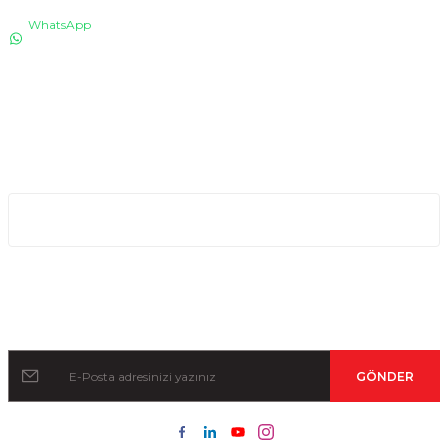
WhatsApp
0530 076 13 53
Bizi arayın!
0850 640 04 75
E-Mail
info@totaline.com.tr
Kurumsal
Kampanya ve Duyurular İçin Kayıt Olun!
GÖNDER