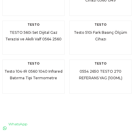
Cihazı 0560 1549
TESTO
TESTO
TESTO 560i Set Dijital Gaz
Testo 510i Fark Basınç Ölçüm
Terazisi ve Akıllı Valf 0564 2560
Cihazı
TESTO
TESTO
Testo 104-IR 0560 1040 Infrared
0554 2650 TESTO 270
Batırma Tipi Termometre
REFERANS YAG (100ML)
İLETİŞİM
WhatsApp
0530 076 13 53