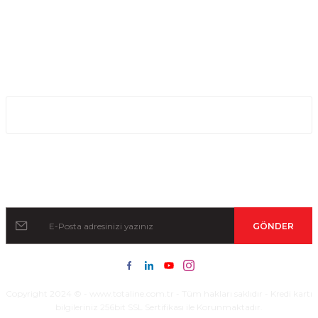
Bizi arayın!
0850 640 04 75
E-Mail
info@totaline.com.tr
Kurumsal
Kampanya ve Duyurular İçin Kayıt Olun!
GÖNDER
Copyright 2024 © - www.totaline.com.tr - Tüm hakları saklıdır - Kredi kartı
bilgileriniz 256bit SSL Sertifikası ile Korunmaktadır.