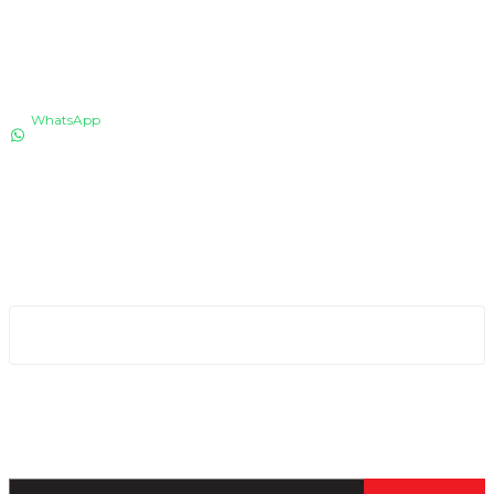
İLETİŞİM
WhatsApp
0530 076 13 53
Bizi arayın!
0850 640 04 75
E-Mail
info@totaline.com.tr
Kurumsal
Kampanya ve Duyurular İçin Kayıt Olun!