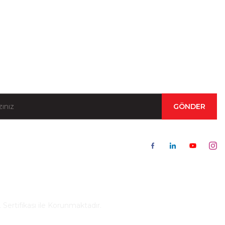
Kampanya ve Duyurular İçin Kayıt Olun!
GÖNDER
 Sertifikası ile Korunmaktadır.