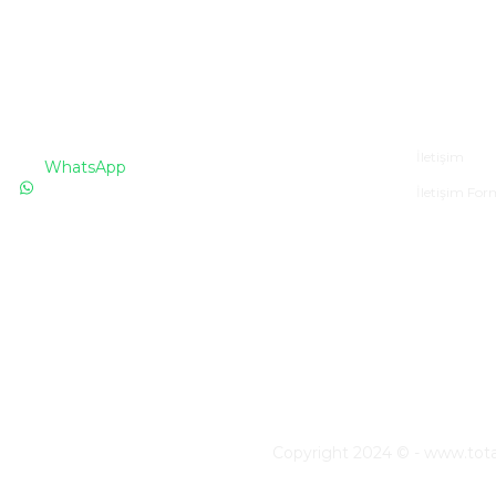
İLETİŞİM
Kurumsa
İletişim
WhatsApp
İletişim Fo
0530 076 13 53
Bizi arayın!
0850 640 04 75
E-Mail
info@totaline.com.tr
Copyright 2024 © - www.totalin