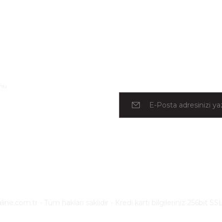
l
rmu
e.com.tr - Tüm hakları saklıdır - Kredi kartı bilgileriniz 256bit SSL