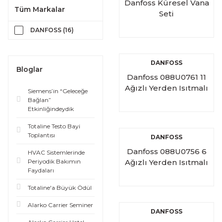
Danfoss Küresel Vana
Tüm Markalar
Seti
DANFOSS (16)
DANFOSS
Bloglar
Danfoss 088U0761 11
Ağızlı Yerden Isıtmalı
Siemens’in “Geleceğe
Manifold Seti
Bağlan”
Etkinliğindeydik
Totaline Testo Bayi
Toplantısı
DANFOSS
Danfoss 088U0756 6
HVAC Sistemlerinde
Periyodik Bakımın
Ağızlı Yerden Isıtmalı
Faydaları
Manifold Seti
Totaline'a Büyük Ödül
Alarko Carrier Seminer
DANFOSS