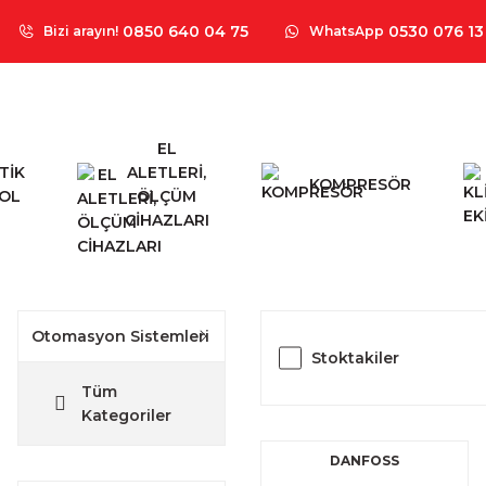
0850 640 04 75
0530 076 13
Bizi arayın!
WhatsApp
EL
TİK
ALETLERİ,
KOMPRESÖR
OL
ÖLÇÜM
CİHAZLARI
Otomasyon Sistemleri
Stoktakiler
Tüm
Kategoriler
DANFOSS