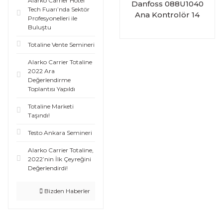
Alarko Carrier Hotel
Danfoss 088U1040
Tech Fuarı’nda Sektör
Ana Kontrolör 14
Profesyonelleri ile
Aktüatör 8 Termostat
Buluştu
Bağlantılı
Totaline Vente Semineri
Alarko Carrier Totaline
2022 Ara
Değerlendirme
Toplantısı Yapıldı
Totaline Marketi
Taşındı!
Testo Ankara Semineri
Alarko Carrier Totaline,
2022’nin İlk Çeyreğini
Değerlendirdi!
Bizden Haberler