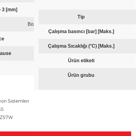
e 3 [mm]
0 mm
Tip
Boru için Alupex fittings 16 x 2 mm
Çalışma basıncı [bar] [Maks.]
ce
Yes with exemptions
Çalışma Sıcaklığı (°C) [Maks.]
lause
6(c)
Ürün etiketi
Floor heating pipes
Ürün grubu
on Sistemleri
SS
SZS7W