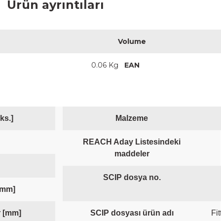
Ürün ayrıntıları
0.062 Kg
Volume
0.06 Kg
EAN
ks.]
95 °C
Malzeme
REACH Aday Listesindeki
3/4"
maddeler
Compression fitting
SCIP dosya no.
 [mm]
16 mm
r [mm]
SCIP dosyası ürün adı
0 mm
Fi