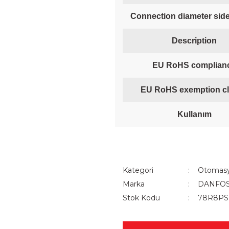
Connection diameter sid
Description
EU RoHS complian
EU RoHS exemption c
Kullanım
Kategori
Otomasy
Marka
DANFO
Stok Kodu
78R8P