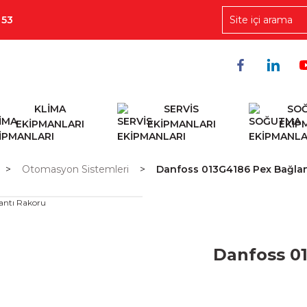
 53
KLİMA
SERVİS
SO
EKİPMANLARI
EKİPMANLARI
EKİP
Otomasyon Sistemleri
Danfoss 013G4186 Pex Bağlan
Danfoss 0