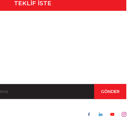
TEKLİF İSTE
Kampanya ve Duyurular İçin Kayıt Olun!
GÖNDER