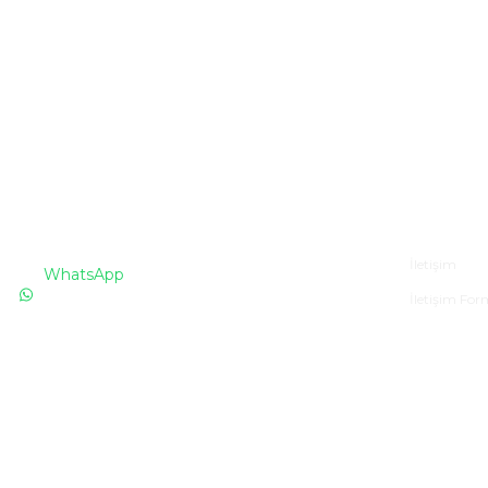
İLETİŞİM
Kurumsa
İletişim
WhatsApp
İletişim Fo
0530 076 13 53
Bizi arayın!
0850 640 04 75
E-Mail
info@totaline.com.tr