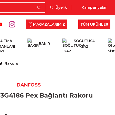
Üyelik
Kampanyalar
MAĞAZALARIMIZ
TÜM ÜRÜNLER
ĞUTMA
SOĞUTUCU
BAKIR
MANLARI
GAZ
tı Rakoru
DANFOSS
13G4186 Pex Bağlantı Rakoru