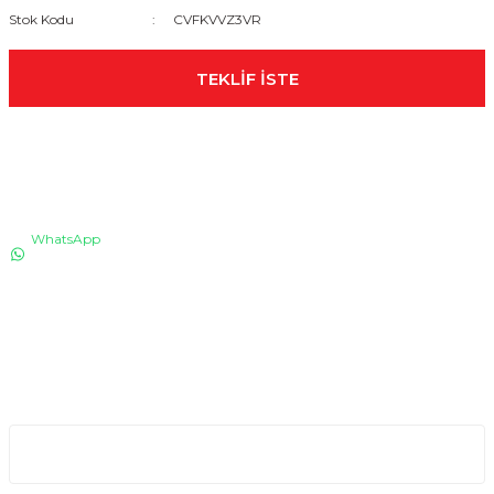
Stok Kodu
CVFKVVZ3VR
TEKLİF İSTE
İLETİŞİM
WhatsApp
0530 076 13 53
Bizi arayın!
0850 640 04 75
E-Mail
info@totaline.com.tr
Kurumsal