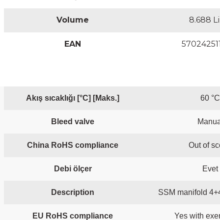
Volume
8.688 Li
EAN
57024251
Akış sıcaklığı [°C] [Maks.]
60 °C
Bleed valve
Manua
China RoHS compliance
Out of s
Debi ölçer
Evet
Description
SSM manifold 4+4 
EU RoHS compliance
Yes with exe