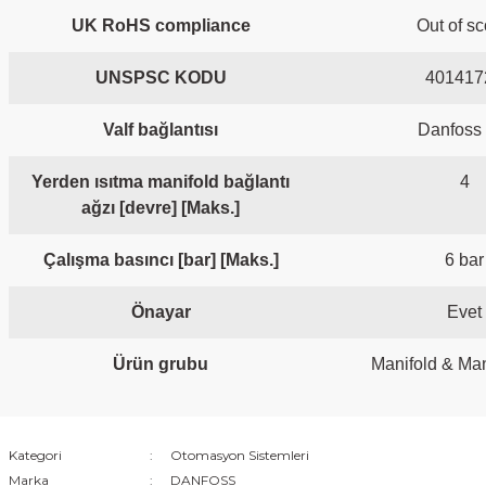
UK RoHS compliance
Out of s
UNSPSC KODU
401417
Valf bağlantısı
Danfoss
Yerden ısıtma manifold bağlantı
4
ağzı [devre] [Maks.]
Çalışma basıncı [bar] [Maks.]
6 bar
Önayar
Evet
Ürün grubu
Manifold & Man
Kategori
Otomasyon Sistemleri
Marka
DANFOSS