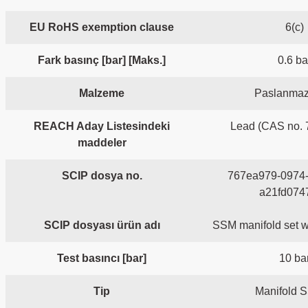
EU RoHS exemption clause
6(c)
Fark basınç [bar] [Maks.]
0.6 ba
Malzeme
Paslanmaz 
REACH Aday Listesindeki
Lead (CAS no. 
maddeler
SCIP dosya no.
767ea979-0974-
a21fd074
SCIP dosyası ürün adı
SSM manifold set w
Test basıncı [bar]
10 ba
Tip
Manifold 