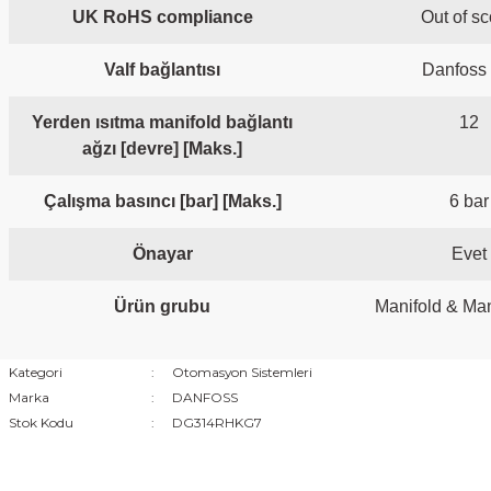
UK RoHS compliance
Out of s
Valf bağlantısı
Danfoss
Yerden ısıtma manifold bağlantı
12
ağzı [devre] [Maks.]
Çalışma basıncı [bar] [Maks.]
6 bar
Önayar
Evet
Ürün grubu
Manifold & Man
Kategori
Otomasyon Sistemleri
Marka
DANFOSS
Stok Kodu
DG314RHKG7