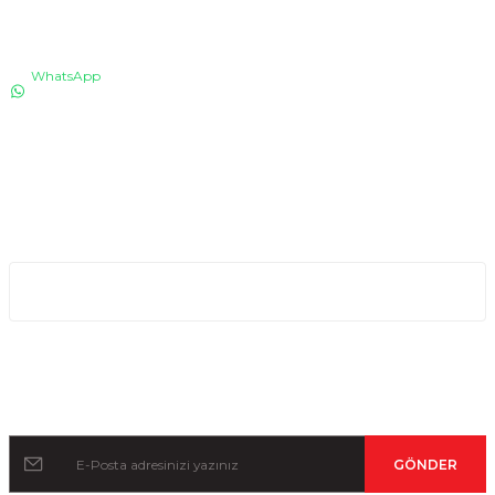
İLETİŞİM
WhatsApp
0530 076 13 53
Bizi arayın!
0850 640 04 75
E-Mail
info@totaline.com.tr
Kurumsal
Kampanya ve Duyurular İçin Kayıt Olun!
GÖNDER