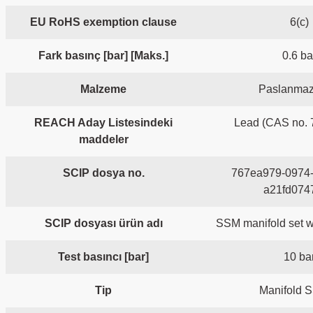
EU RoHS exemption clause
6(c)
Fark basınç [bar] [Maks.]
0.6 ba
Malzeme
Paslanmaz 
REACH Aday Listesindeki
Lead (CAS no. 
maddeler
SCIP dosya no.
767ea979-0974-
a21fd074
SCIP dosyası ürün adı
SSM manifold set w
Test basıncı [bar]
10 ba
Tip
Manifold 