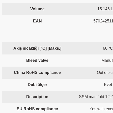
Volume
15.146 L
EAN
57024251
Akış sıcaklığı [°C] [Maks.]
60 °C
Bleed valve
Manua
China RoHS compliance
Out of s
Debi ölçer
Evet
Description
SSM manifold 12+12
EU RoHS compliance
Yes with exe