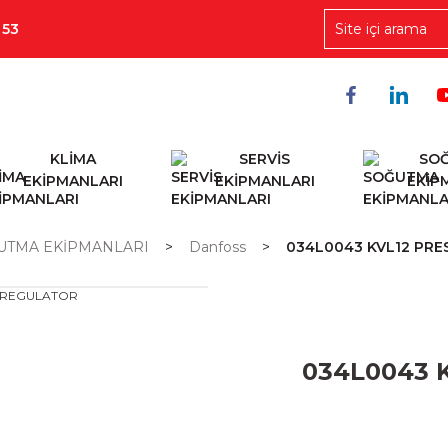
 53
KLİMA
SERVİS
SO
EKİPMANLARI
EKİPMANLARI
EKİP
UTMA EKİPMANLARI
Danfoss
034L0043 KVL12 PR
034L0043 