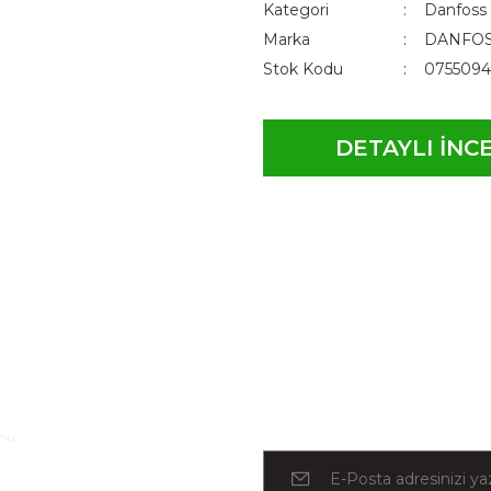
Kategori
Danfoss
Marka
DANFO
Stok Kodu
0755094
DETAYLI İNC
l
rmu