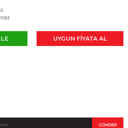
SS
1083
ELE
UYGUN FİYATA AL
Kampanya ve Duyurular İçin Kayıt Olun!
GÖNDER