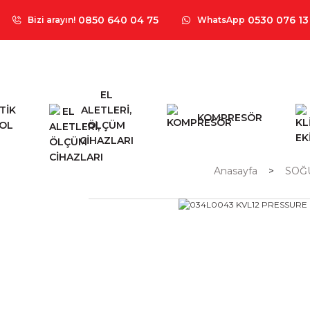
0850 640 04 75
0530 076 13
Bizi arayın!
WhatsApp
EL
TİK
ALETLERİ,
KOMPRESÖR
OL
ÖLÇÜM
CİHAZLARI
Anasayfa
SOĞ