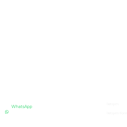
İLETİŞİM
Kurumsa
İletişim
WhatsApp
İletişim Fo
0530 076 13 53