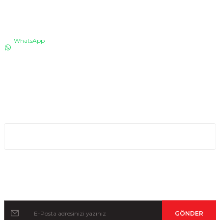
İLETİŞİM
WhatsApp
0530 076 13 53
Bizi arayın!
0850 640 04 75
E-Mail
info@totaline.com.tr
Kurumsal
Kampanya ve Duyurular İçin Kayıt Olun!
GÖNDER