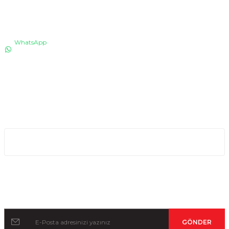
İLETİŞİM
WhatsApp
0530 076 13 53
Bizi arayın!
0850 640 04 75
E-Mail
info@totaline.com.tr
Kurumsal
Kampanya ve Duyurular İçin Kayıt Olun!
GÖNDER