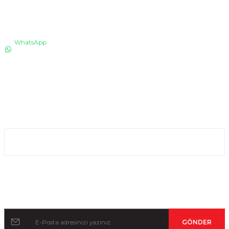
İLETİŞİM
WhatsApp
0530 076 13 53
Bizi arayın!
0850 640 04 75
E-Mail
info@totaline.com.tr
Kurumsal
Kampanya ve Duyurular İçin Kayıt Olun!
GÖNDER