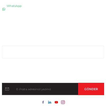
WhatsApp
0530 076 13 53
Bizi arayın!
0850 640 04 75
E-Mail
info@totaline.com.tr
Kurumsal
Kampanya ve Duyurular İçin Kayıt Olun!
GÖNDER