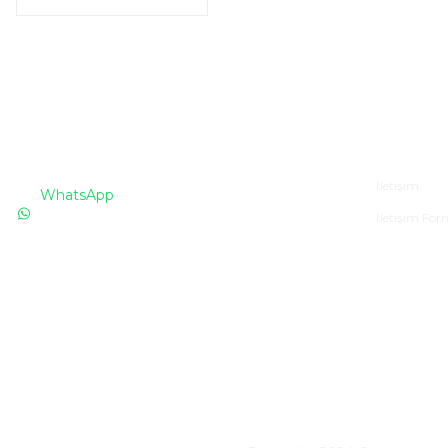
İLETİŞİM
Kurumsa
İletişim
WhatsApp
İletişim Fo
0530 076 13 53
Bizi arayın!
0850 640 04 75
E-Mail
info@totaline.com.tr