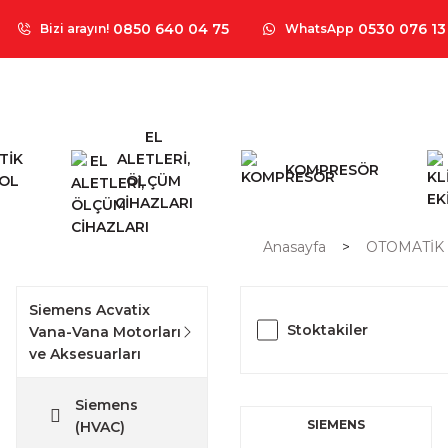
0850 640 04 75
0530 076 13
Bizi arayın!
WhatsApp
EL
TİK
ALETLERİ,
KOMPRESÖR
OL
ÖLÇÜM
CİHAZLARI
Anasayfa
OTOMATİK
Siemens Acvatix
Stoktakiler
Vana-Vana Motorları
ve Aksesuarları
Siemens
SIEMENS
(HVAC)