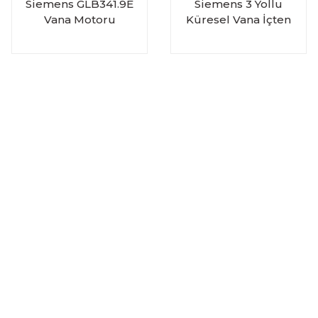
Siemens GLB341.9E
Siemens 3 Yollu
Vana Motoru
Küresel Vana İçten
Dişli VBI61.32-16