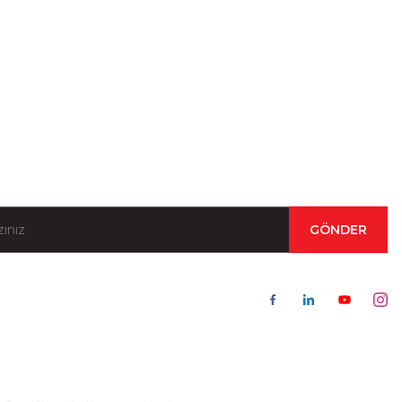
Kampanya ve Duyurular İçin Kayıt Olun!
GÖNDER