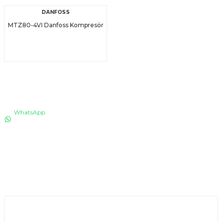
DANFOSS
MTZ80-4VI Danfoss Kompresör
İLETİŞİM
WhatsApp
0530 076 13 53
Bizi arayın!
0850 640 04 75
E-Mail
info@totaline.com.tr
Kurumsal