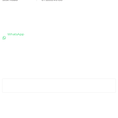
İLETİŞİM
WhatsApp
0530 076 13 53
Bizi arayın!
0850 640 04 75
E-Mail
info@totaline.com.tr
Kurumsal
Kampanya ve Duyurular İçin Kayıt Olun!