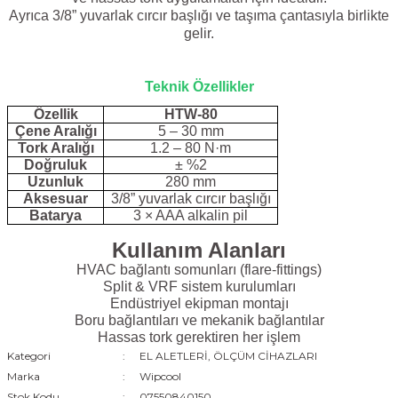
Ayrıca 3/8” yuvarlak cırcır başlığı ve taşıma çantasıyla birlikte
gelir.
Teknik Özellikler
Özellik
HTW-80
Çene Aralığı
5 – 30 mm
Tork Aralığı
1.2 – 80 N·m
Doğruluk
± %2
Uzunluk
280 mm
Aksesuar
3/8” yuvarlak cırcır başlığı
Batarya
3 × AAA alkalin pil
Kullanım Alanları
HVAC bağlantı somunları (flare-fittings)
Split & VRF sistem kurulumları
Endüstriyel ekipman montajı
Boru bağlantıları ve mekanik bağlantılar
Hassas tork gerektiren her işlem
Kategori
EL ALETLERİ, ÖLÇÜM CİHAZLARI
Marka
Wipcool
Stok Kodu
07550840150