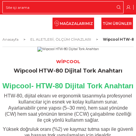
Geri Dön
Geri Dön
Geri Dön
Geri Dön
Geri Dön
Geri Dön
Geri Dön
 KONTROL
Rİ, ÖLÇÜM CİHAZLARI
ÖR
PMANLARI
İPMANLARI
EKİPMANLARI
Carrier
Diğer Otomatik Kontrol
Siemens (HVAC)
Siemens (OEM)
Testo
Hermetik Pistonlu Kompre
Scroll Kompresör
İzolasyonlu Borular
MAĞAZALARIMIZ
TÜM ÜRÜNLER
ektörü
nlu Kompresör
ı
mpaları
lar
Termostatlar
Watts Fancoil Vanaları
Oda Sensörü
Siemens OEM Otomatik Kontrol Ürünle
Akıllı (Smart) Ölçüm Cihazları
Danfoss Hermetik Pistonlu Kompresör
Danfoss Scroll Kompresör
Kauçuk
Anasayfa
EL ALETLERİ, ÖLÇÜM CİHAZLARI
Wipcool HTW-80 D
 Kontrol
hazları
ör
Siemens Acvatix Vana-Vana Motorları v
Portatif Ölçüm Cihazları
Panasonic Scroll Kompresör
PE
WIPCOOL
)
ı
ular
Siemens Limitleme-Donma ve Kazan Ter
Termal Kameralar
Wipcool HTW-80 Dijital Tork Anahtarı
ları
Siemens Symaro Basınç Ölçüm Sensörl
Wipcool- HTW-80 Dijital Tork Anahtarı
HTW-80, dijital ekranı ve ergonomik tasarımıyla profesyonel
sı
Siemens Termostatlar
kullanıcılar için esnek ve kolay kullanım sunar.
Ayarlanabilir çene yapısı (5–30 mm), hem saat yönünde
(CW) hem saat yönünün tersine (CCW) çalışabilme özelliği
ile çok yönlü kullanım sağlar.
Yüksek doğruluk oranı (%2) ve kaymaz tutma sapı ile güvenli
ve hassas tork uygulamaları için idealdir.