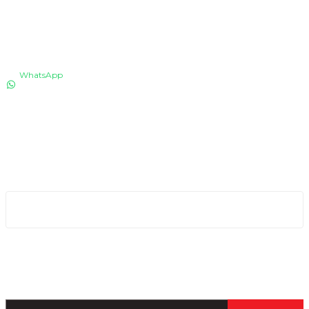
İLETİŞİM
WhatsApp
0530 076 13 53
Bizi arayın!
0850 640 04 75
E-Mail
info@totaline.com.tr
Kurumsal
Kampanya ve Duyurular İçin Kayıt Olun!