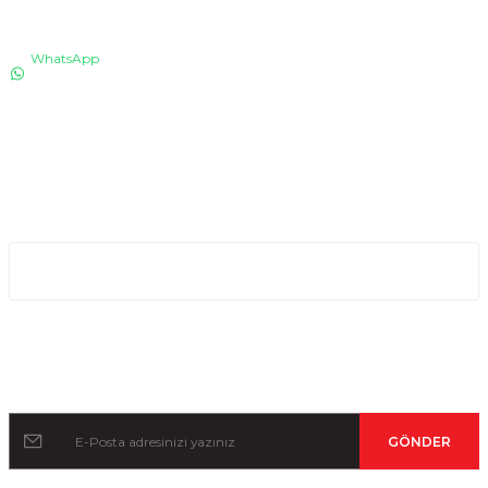
İLETİŞİM
WhatsApp
0530 076 13 53
Bizi arayın!
0850 640 04 75
E-Mail
info@totaline.com.tr
Kurumsal
Kampanya ve Duyurular İçin Kayıt Olun!
GÖNDER